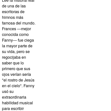
Lee la historia real
de una de las
escritoras de
himnos más
famosa del mundo
.
Frances ―mejor
conocida como
Fanny
―
fue ciega
la mayor parte de
su vida,
pero se
regocijaba en
saber que lo
primero que sus
ojos verían sería
"el rostro de Jesús
en el cielo".
Fanny
usó su
extraordinaria
habilidad musical
para escribir