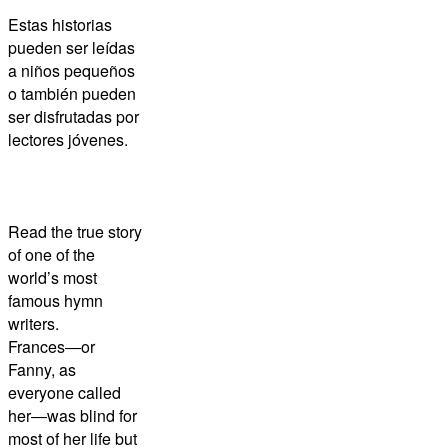
Estas historias
pueden ser leídas
a niños pequeños
o también pueden
ser disfrutadas por
lectores jóvenes.
Read the true story
of one of the
world’s most
famous hymn
writers
.
Frances―or
Fanny
, as
everyone called
her―
was blind for
most of her life
but