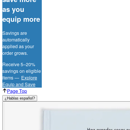
as you
equip more
Savings are
automatically
applied as your
order grows.
Receive 5–20%
savings on eligible
items —
Explore
Equip and Save
Page Top
¿Hablas español?