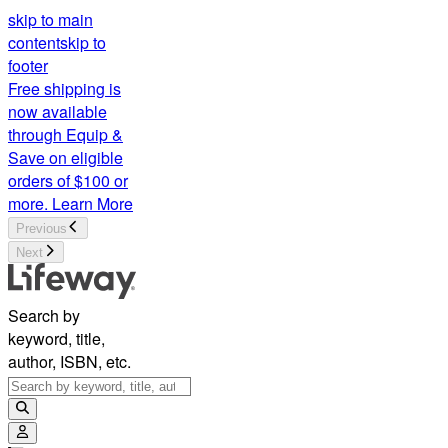
skip to main
content
skip to
footer
Free shipping is
now available
through Equip &
Save on eligible
orders of $100 or
more.
Learn More
Previous
Next
Search by
keyword, title,
author, ISBN, etc.