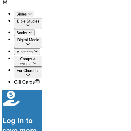
Bibles
Bible Studies
Books
Digital Media
Ministries
Camps &
Events
For Churches
Gift Cards
Log in to
save more