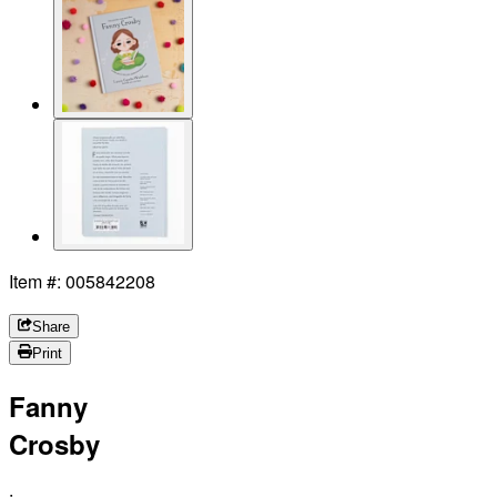
Item #: 005842208
Share
Print
Fanny
Crosby