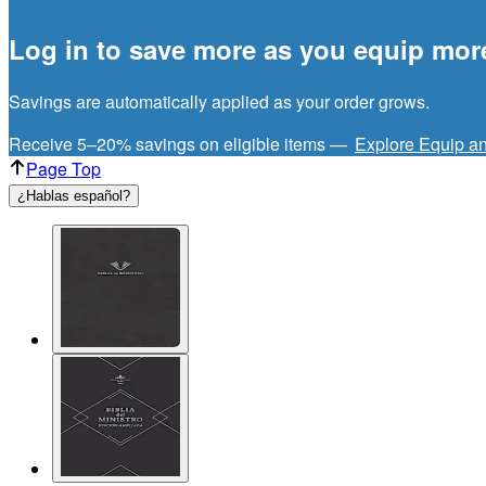
Log in to save more as you equip mor
Savings are automatically applied as your order grows.
Receive 5–20% savings on eligible items —
Explore Equip a
Page Top
¿Hablas español?