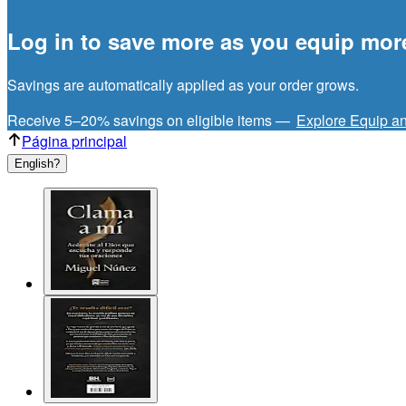
Log in to save more as you equip mor
Savings are automatically applied as your order grows.
Receive 5–20% savings on eligible items —
Explore Equip a
Página principal
English?