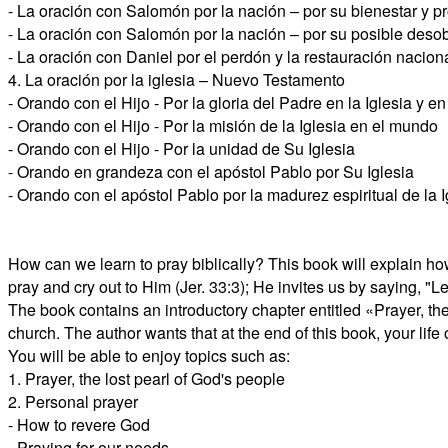
- La oración con Salomón por la nación – por su bienestar y p
- La oración con Salomón por la nación – por su posible deso
- La oración con Daniel por el perdón y la restauración nacion
4. La oración por la iglesia – Nuevo Testamento
- Orando con el Hijo - Por la gloria del Padre en la Iglesia y e
- Orando con el Hijo - Por la misión de la Iglesia en el mundo
- Orando con el Hijo - Por la unidad de Su Iglesia
- Orando en grandeza con el apóstol Pablo por Su Iglesia
- Orando con el apóstol Pablo por la madurez espiritual de la I
How can we learn to pray biblically? This book will explain how 
pray and cry out to Him (Jer. 33:3); He invites us by saying, "L
The book contains an introductory chapter entitled «Prayer, the 
church. The author wants that at the end of this book, your lif
You will be able to enjoy topics such as:
1. Prayer, the lost pearl of God's people
2. Personal prayer
- How to revere God
- Praying for our needs