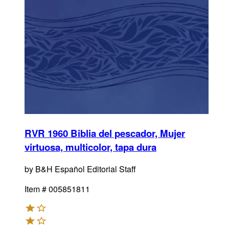
RVR 1960 Biblia del pescador, Mujer
virtuosa, multicolor, tapa dura
by
B&H Español Editorial Staff
Item #
005851811