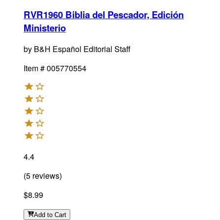
RVR1960 Biblia del Pescador, Edición
Ministerio
by
B&H Español Editorial Staff
Item #
005770554
4.4
(
5
reviews
)
$8.99
Add
to Cart