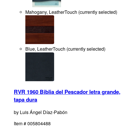
Mahogany, LeatherTouch
(
currently selected
)
Blue, LeatherTouch
(
currently selected
)
RVR 1960 Biblia del Pescador letra grande,
tapa dura
by
Luis Ángel Díaz-Pabón
Item #
005804488