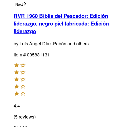
Next
RVR 1960 Biblia del Pescador: Edición
liderazgo, negro piel fabricada
:
Edición
liderazgo
by
Luis Ángel Díaz-Pabón and others
Item #
005831131
4.4
(
5
reviews
)