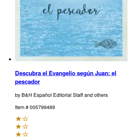
Descubra el Evangelio según Juan
:
el
pescador
by
B&H Español Editorial Staff and others
Item #
005799489