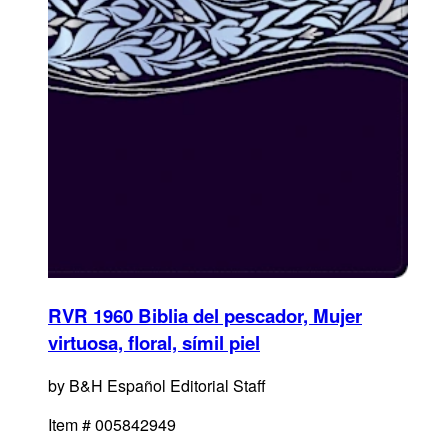
RVR 1960 Biblia del pescador, Mujer
virtuosa, floral, símil piel
by
B&H Español Editorial Staff
Item #
005842949