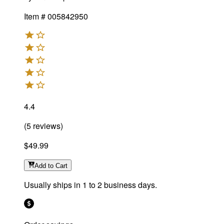
Item #
005842950
4.4
(
5
reviews
)
$49.99
Add
to Cart
Usually ships in 1 to 2 business days.