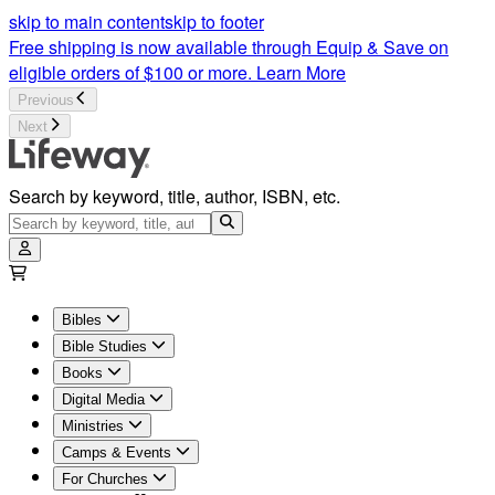
Biblia del Pescador | Lifeway
skip to main content
skip to footer
Free shipping is now available through Equip & Save on
eligible orders of $100 or more.
Learn More
Previous
Next
Search by keyword, title, author, ISBN, etc.
Bibles
Bible Studies
Books
Digital Media
Ministries
Camps & Events
For Churches