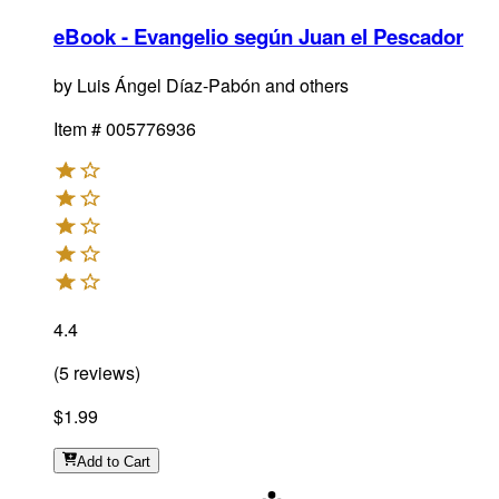
eBook - Evangelio según Juan el Pescador
by
Luis Ángel Díaz-Pabón and others
Item #
005776936
4.4
(
5
reviews
)
$1.99
Add
to Cart